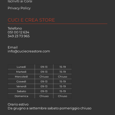
Iscriviti ai Corsi
Privacy Policy
CUCI E CREA STORE
Telefono
051 00 12 634
349 23 73 965
Email
info@cuciecreastore.com
Lunedì
09-13
15-19
Martedì
09-13
15-19
Mercoledì
Chiuso
Chiuso
Giovedì
09-13
15-19
Venerdì
09-13
15-19
Sabato
09-13
15-19
Domenica
Chiuso
Chiuso
Orario estivo
Da giugno a settembre sabato pomeriggio chiuso