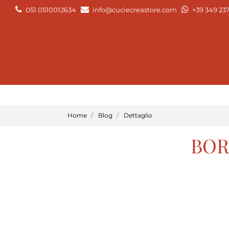
051 0510012634
info@cuciecreastore.com
+39 349 23
Home
Blog
Dettaglio
BOR