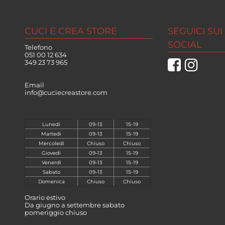
CUCI E CREA STORE
SEGUICI SUI
SOCIAL
Telefono
051 00 12 634
349 23 73 965
Email
info@cuciecreastore.com
Lunedì
09-13
15-19
Martedì
09-13
15-19
Mercoledì
Chiuso
Chiuso
Giovedì
09-13
15-19
Venerdì
09-13
15-19
Sabato
09-13
15-19
Domenica
Chiuso
Chiuso
Orario estivo
Da giugno a settembre sabato
pomeriggio chiuso