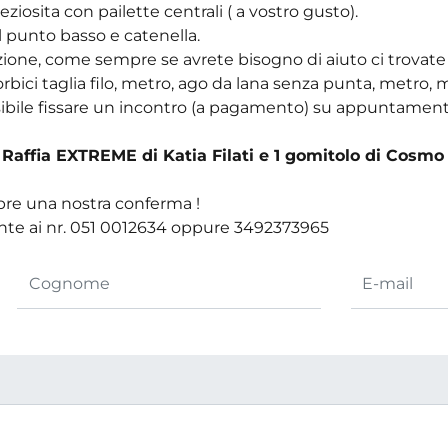
ziosita con pailette centrali ( a vostro gusto).
 il punto basso e catenella.
orazione, come sempre se avrete bisogno di aiuto ci trova
forbici taglia filo, metro, ago da lana senza punta, metro,
ssibile fissare un incontro (a pagamento) su appuntament
di Raffia EXTREME di Katia Filati e 1 gomitolo di Cosmo
pre una nostra conferma !
nte ai nr. 051 0012634 oppure 3492373965