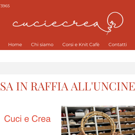
73965
Home
Chi siamo
Corsi e Knit Cafè
Contatti
SA IN RAFFIA ALL'UNCIN