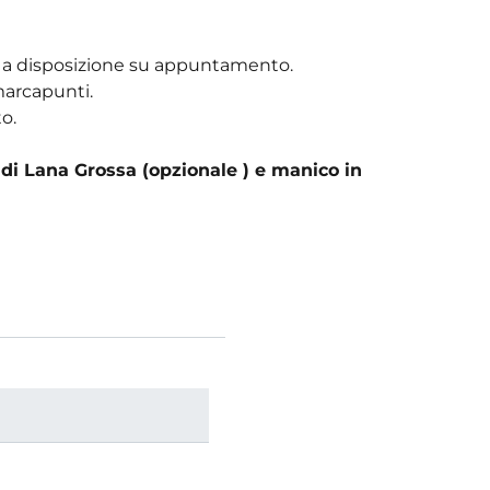
te a disposizione su appuntamento.
 marcapunti.
o.
 di Lana Grossa (opzionale ) e manico in